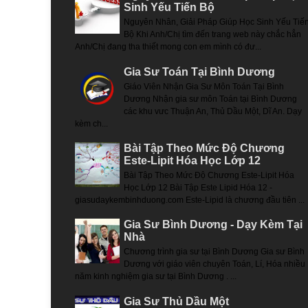
Sinh Yếu Tiến Bộ
Nguyên Nhân, Giải Pháp Giúp Học Sinh Yếu Tiế
Bộ Khi Anh/Chị tìm đến trang web này chắc hẳn
Anh/Chị đang tha thiết mong con em mình có đư...
Gia Sư Toán Tại Bình Dương
Giáo Viên Nhận Gia Sư Môn Toán Tại Bình
Dương Nhận gia sư môn Toán tại Bình Dương
các khu vưc Thuận An, Thủ Dầu Một, Dĩ An. Dạy
kèm ch...
Bài Tập Theo Mức Độ Chương
Este-Lipit Hóa Học Lớp 12
Bài Tập Theo Mức Độ Chương Este-Lipit Hóa
Học Lớp 12 Bài Tập Este Lipid Hóa 12 -
giasudaykembinhduong.com Este-Lipid là chương đầu tiên ...
Gia Sư Bình Dương - Dạy Kèm Tại
Nhà
Chương trình gia sư tại Bình Dương Gia sư Bình
Dương với giáo viên chuyên Toán, Lí, Hóa nhiều
năm kinh nghiệm gia sư tại Bình Dương . ...
Gia Sư Thủ Dầu Một