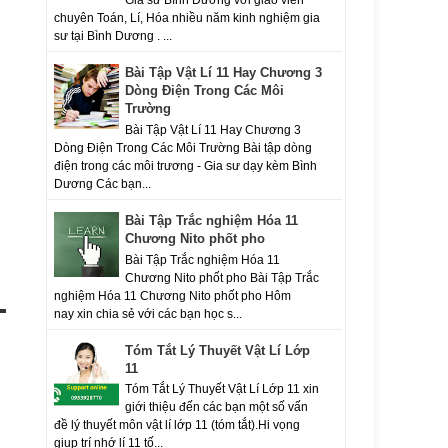
chuyên Toán, Lí, Hóa nhiều năm kinh nghiệm gia
sư tại Bình Dương . ...
Bài Tập Vật Lí 11 Hay Chương 3
Dòng Điện Trong Các Môi
Trường
Bài Tập Vật Lí 11 Hay Chương 3
Dòng Điện Trong Các Môi Trường Bài tập dòng
điện trong các môi trương - Gia sư dạy kèm Bình
Dương Các bạn...
Bài Tập Trắc nghiệm Hóa 11
Chương Nito phốt pho
Bài Tập Trắc nghiệm Hóa 11
Chương Nito phốt pho Bài Tập Trắc
nghiệm Hóa 11 Chương Nito phốt pho Hôm
nay xin chia sẻ với các bạn học s...
Tóm Tắt Lý Thuyết Vật Lí Lớp
11
Tóm Tắt Lý Thuyết Vật Lí Lớp 11 xin
giới thiệu đến các bạn một số vấn
đề lý thuyết môn vật lí lớp 11 (tóm tắt).Hi vọng
giup trí nhớ lí 11 tố...