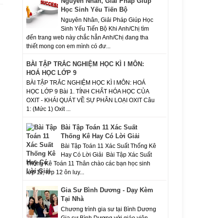
Nguyên Nhân, Giải Pháp Giúp
Học Sinh Yếu Tiến Bộ
Nguyên Nhân, Giải Pháp Giúp Học
Sinh Yếu Tiến Bộ Khi Anh/Chị tìm
đến trang web này chắc hẳn Anh/Chị đang tha
thiết mong con em mình có đư...
BÀI TẬP TRẮC NGHIỆM HỌC KÌ I MÔN:
HOÁ HỌC LỚP 9
BÀI TẬP TRẮC NGHIỆM HỌC KÌ I MÔN: HOÁ
HỌC LỚP 9 Bài 1. TÍNH CHẤT HÓA HỌC CỦA
OXIT - KHÁI QUÁT VỀ SỰ PHÂN LOẠI OXIT Câu
1: (Mức 1) Oxit ...
Bài Tập Toán 11 Xác Suất
Thống Kê Hay Có Lời Giải
Bài Tập Toán 11 Xác Suất Thống Kê
Hay Có Lời Giải Bài Tập Xác Suất
Thống Kê Toán 11 Thân chào các bạn học sinh
lớp 11, lớp 12 ôn luy...
Gia Sư Bình Dương - Dạy Kèm
Tại Nhà
Chương trình gia sư tại Bình Dương
Gia sư Bình Dương với giáo viên