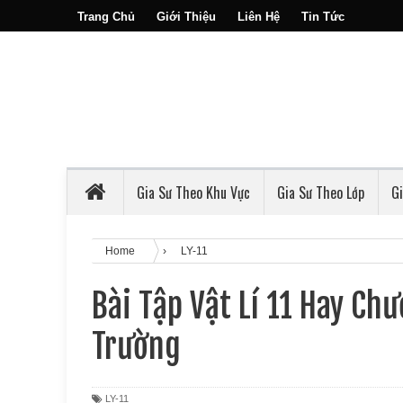
Trang Chủ
Giới Thiệu
Liên Hệ
Tin Tức
Gia Sư Theo Khu Vực
Gia Sư Theo Lớp
G
Home
›
LY-11
Bài Tập Vật Lí 11 Hay Ch
Trường
LY-11