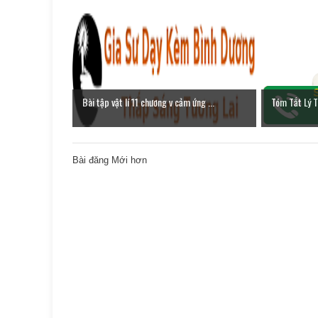
Bài tập vật lí 11 chương v cảm ứng ...
Tóm Tắt Lý T
Bài đăng Mới hơn