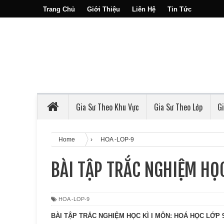
Trang Chủ
Giới Thiệu
Liên Hệ
Tin Tức
Gia Sư Theo Khu Vực
Gia Sư Theo Lớp
G
Home
›
HOA -LOP-9
BÀI TẬP TRẮC NGHIỆM HỌC
HOA -LOP-9
BÀI TẬP TRẮC NGHIỆM HỌC KÌ I MÔN: HOÁ HỌC LỚP 