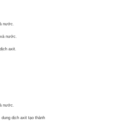
và nước.
 và nước.
ịch axit.
và nước.
 dung dịch axit tạo thành