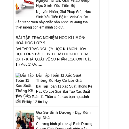
Nguyên Nhân, Giải Pháp Giúp
Học Sinh Yếu Tiến Bộ
Nguyên Nhân, Giải Pháp Giúp Học
Sinh Yếu Tiến Bộ Khi Anh/Chị tìm
đến trang web này chắc hẳn Anh/Chị đang tha
thiết mong con em mình có đư...
BÀI TẬP TRẮC NGHIỆM HỌC KÌ I MÔN:
HOÁ HỌC LỚP 9
BÀI TẬP TRẮC NGHIỆM HỌC KÌ I MÔN: HOÁ
HỌC LỚP 9 Bài 1. TÍNH CHẤT HÓA HỌC CỦA
OXIT - KHÁI QUÁT VỀ SỰ PHÂN LOẠI OXIT Câu
1: (Mức 1) Oxit ...
Bài Tập Toán 11 Xác Suất
Thống Kê Hay Có Lời Giải
Bài Tập Toán 11 Xác Suất Thống Kê
Hay Có Lời Giải Bài Tập Xác Suất
Thống Kê Toán 11 Thân chào các bạn học sinh
lớp 11, lớp 12 ôn luy...
Gia Sư Bình Dương - Dạy Kèm
Tại Nhà
Chương trình gia sư tại Bình Dương
Gia sư Bình Dương với giáo viên