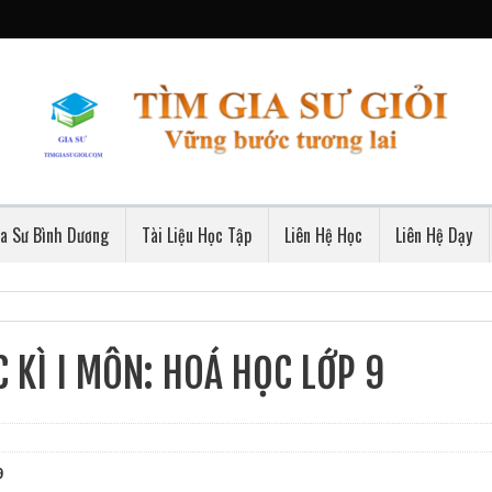
ia Sư Bình Dương
Tài Liệu Học Tập
Liên Hệ Học
Liên Hệ Dạy
 KÌ I MÔN: HOÁ HỌC LỚP 9
9