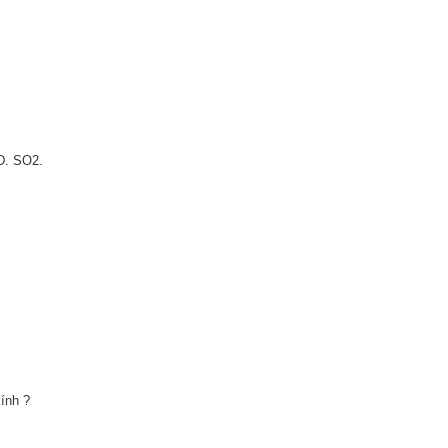
SO2.
ính ?