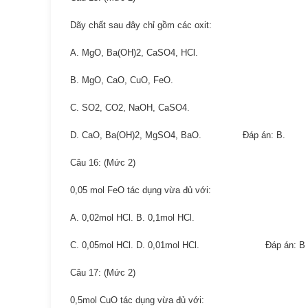
Dãy chất sau đây chỉ gồm các oxit:
A. MgO, Ba(OH)2, CaSO4, HCl.
B. MgO, CaO, CuO, FeO.
C. SO2, CO2, NaOH, CaSO4.
D. CaO, Ba(OH)2, MgSO4, BaO. Đáp án: B.
Câu 16: (Mức 2)
0,05 mol FeO tác dụng vừa đủ với:
A. 0,02mol HCl. B. 0,1mol HCl.
C. 0,05mol HCl. D. 0,01mol HCl. Đáp án: B
Câu 17: (Mức 2)
0,5mol CuO tác dụng vừa đủ với: