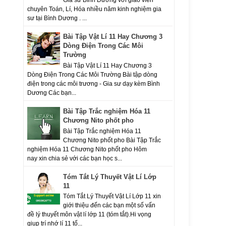
chuyên Toán, Lí, Hóa nhiều năm kinh nghiệm gia
sư tại Bình Dương . ...
Bài Tập Vật Lí 11 Hay Chương 3
Dòng Điện Trong Các Môi
Trường
Bài Tập Vật Lí 11 Hay Chương 3
Dòng Điện Trong Các Môi Trường Bài tập dòng
điện trong các môi trương - Gia sư dạy kèm Bình
Dương Các bạn...
Bài Tập Trắc nghiệm Hóa 11
Chương Nito phốt pho
Bài Tập Trắc nghiệm Hóa 11
Chương Nito phốt pho Bài Tập Trắc
nghiệm Hóa 11 Chương Nito phốt pho Hôm
nay xin chia sẻ với các bạn học s...
Tóm Tắt Lý Thuyết Vật Lí Lớp
11
Tóm Tắt Lý Thuyết Vật Lí Lớp 11 xin
giới thiệu đến các bạn một số vấn
đề lý thuyết môn vật lí lớp 11 (tóm tắt).Hi vọng
giup trí nhớ lí 11 tố...