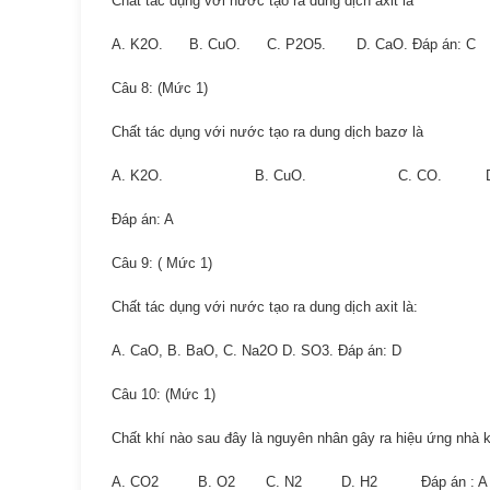
Chất tác dụng với nước tạo ra dung dịch axit là
A. K2O. B. CuO. C. P2O5. D. CaO. Đáp án: C
Câu 8: (Mức 1)
Chất tác dụng với nước tạo ra dung dịch bazơ là
A. K2O. B. CuO. C. CO. D. 
Đáp án: A
Câu 9: ( Mức 1)
Chất tác dụng với nước tạo ra dung dịch axit là:
A. CaO, B. BaO, C. Na2O D. SO3. Đáp án: D
Câu 10: (Mức 1)
Chất khí nào sau đây là nguyên nhân gây ra hiệu ứng nhà k
A. CO2 B. O2 C. N2 D. H2 Đáp án : A