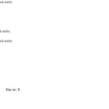
 và nước.
và nước.
 và nước.
Đáp án: B