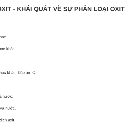
OXIT - KHÁI QUÁT VỀ SỰ PHÂN LOẠI OXIT
hác.
học khác.
 học khác. Đáp án: C
và nước.
 và nước.
ịch axit.